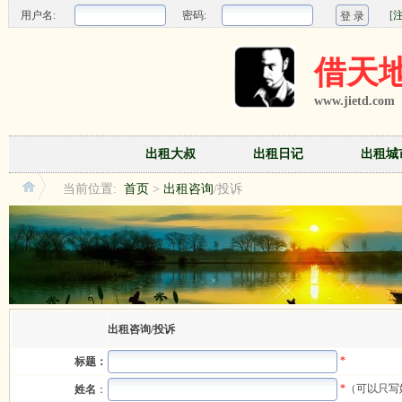
用户名:
密码:
[
借天地
www.jietd.com
出租大叔
出租日记
出租城
当前位置:
首页
>
出租咨询
/投诉
出租咨询/投诉
*
标题：
*
（可以只写
姓名
：